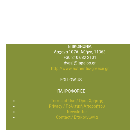
ΕΠΙΚΟΙΝΩΝΙΑ
Λαχανά 107Α, Αθήνα, 11363
+30 210 682 2101
dvas[@]apelop.gr
http://www.authentic-greece.gr
FOLLOW US
ΠΛΗΡΟΦΟΡΙΕΣ
Terms of Use / Όροι Χρήσης
Privacy / Πολιτική Απορρήτου
Newsletter
Contact / Επικοινωνία