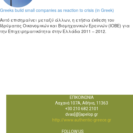
Greeks build small companies as reaction to crisis (in Greek)
Αυτό επισημαίνει μεταξύ άλλων, η ετήσια έκθεση του
Ιδρύματος Οικονομικών και Βιομηχανικών Ερευνών (ΙΟΒΕ) για
την Επιχειρηματικότητα στην Ελλάδα 2011 – 2012.
ΕΠΙΚΟΙΝΩΝΙΑ
Λαχανά 107Α, Αθήνα, 11363
+30 210 682 2101
dvas[@]apelop.gr
http://www.authentic-greece.gr
FOLLOW US