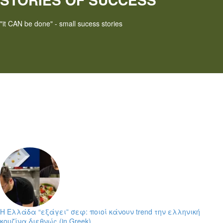
"it CAN be done" - small sucess stories
Η Ελλάδα “εξάγει” σεφ: ποιοί κάνουν trend την ελληνική
κουζίνα διεθνώς (in Greek)