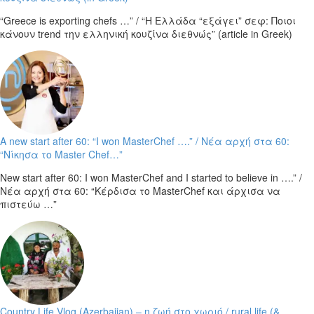
“Greece is exporting chefs …” / “Η Ελλάδα “εξάγει” σεφ: Ποιοι
κάνουν trend την ελληνική κουζίνα διεθνώς” (article in Greek)
A new start after 60: “I won MasterChef ….” / Νέα αρχή στα 60:
“Νίκησα το Master Chef…”
New start after 60: I won MasterChef and I started to believe in ….” /
Νέα αρχή στα 60: “Κέρδισα το MasterChef και άρχισα να
πιστεύω …”
Country Life Vlog (Azerbaijan) – η ζωή στο χωριό / rural life (&