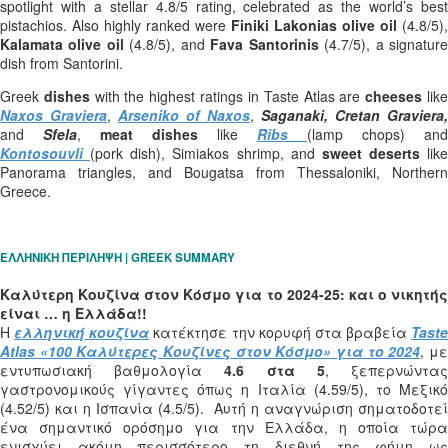
spotlight with a stellar 4.8/5 rating, celebrated as the world’s best
pistachios. Also highly ranked were
Finiki Lakonias olive oil
(4.8/5),
Kalamata olive oil
(4.8/5), and
Fava Santorinis
(4.7/5), a signatur
dish from Santorini.
Greek
dishes
with the highest ratings in Taste Atlas are
cheeses
lik
Naxos Graviera
,
Arseniko of Naxos
,
Saganaki, Cretan Graviera,
and
Sfela
,
meat dishes
like
Ribs
(lamp chops) and
Kontosouvli
(pork dish), Simiakos shrimp, and
sweet deserts
like
Panorama triangles, and Bougatsa from Thessaloniki, Northern
Greece.
ΕΛΛΗΝΙΚΗ ΠΕΡΙΛΗΨΗ | GREEK SUMMARY
Καλύτερη Κουζίνα στον Κόσμο για το 2024-25: και ο νικητής
είναι … η Ελλάδα!!
Η
ελληνική κουζίνα
κατέκτησε την κορυφή στα βραβεία
Taste
Atlas «100 Καλύτερες Κουζίνες στον Κόσμο» για το 2024
, μ
εντυπωσιακή βαθμολογία
4.6 στα 5
, ξεπερνώντα
γαστρονομικούς γίγαντες όπως η Ιταλία (4.59/5), το Μεξικό
(4.52/5) και η Ισπανία (4.5/5). Αυτή η αναγνώριση σηματοδοτεί
ένα σημαντικό ορόσημο για την Ελλάδα, η οποία τώρα
ενισχύει ακόμη περισσότερο τη διεθνή της φήμη ως