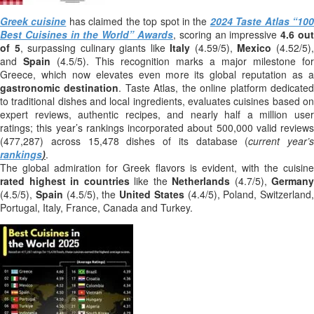
Greek cuisine
has claimed the top spot in the
2024 Taste Atlas “10
Best Cuisines in the World” Awards
, scoring an impressive
4.6 ou
of 5
, surpassing culinary giants like
Italy
(4.59/5),
Mexico
(4.52/5)
and
Spain
(4.5/5). This recognition marks a major milestone for
Greece, which now elevates even more its global reputation as a
gastronomic destination
. Taste Atlas, the online platform dedicate
to traditional dishes and local ingredients, evaluates cuisines based on
expert reviews, authentic recipes, and nearly half a million user
ratings; this year’s rankings incorporated about 500,000 valid reviews
(477,287) across 15,478 dishes of its database (
current year’s
rankings
)
.
The global admiration for Greek flavors is evident, with the cuisine
rated highest in countries
like the
Netherlands
(4.7/5),
Germany
(4.5/5),
Spain
(4.5/5), the
United States
(4.4/5), Poland, Switzerland,
Portugal, Italy, France, Canada and Turkey.