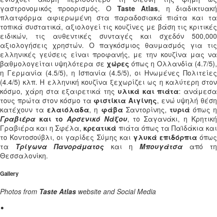
γαστρονομικός προορισμός. Ο
Taste Atlas
, η διαδικτυακ
πλατφόρμα αφιερωμένη στα παραδοσιακά πιάτα και τα
τοπικά συστατικά, αξιολογεί τις κουζίνες με βάση τις κριτικές
ειδικών, τις αυθεντικές συνταγές και σχεδόν 500,000
αξιολογήσεις χρηστών. Ο παγκόσμιος θαυμασμός για τις
ελληνικές γεύσεις είναι προφανής, με την κουζίνα μας να
βαθμολογείται υψηλότερα σε
χώρες
όπως η Ολλανδία (4.7/5)
η Γερμανία (4.5/5), η Ισπανία (4.5/5), οι Ηνωμένες Πολιτείες
(4.4/5) κλπ. Η ελληνική κουζίνα ξεχωρίζει ως η καλύτερη στον
κόσμο, χάρη στα εξαιρετικά της
υλικά και πιάτα
: ανάμεσα
τους πρώτα στον κόσμο τα
φιστίκια Αιγίνης
, ενώ υψηλή θέσ
κατέχουν τα
ελαιόλαδα
, η
φάβα
Σαντορίνης,
τυριά
όπως η
Γραβιέρα
και το
Αρσενικό Νάξου
, το Σαγανάκι, η Κρητική
Γραβιέρα και η Σφέλα,
κρεατικά
πιάτα όπως τα Παϊδάκια κα
το Κοντοσούβλι, οι γαρίδες Σύμης και
γλυκά επιδόρπια
όπως
τα
Τρίγωνα Πανοράματος
και η
Μπουγάτσα
από τη
Θεσσαλονίκη.
Gallery
Photos from
Taste Atlas
website and Social Media