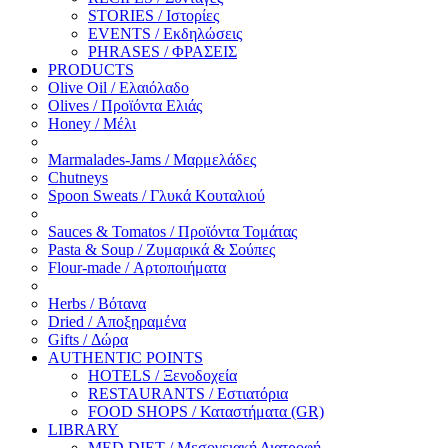
STORIES / Ιστορίες
EVENTS / Εκδηλώσεις
PHRASES / ΦΡΑΣΕΙΣ
PRODUCTS
Olive Oil / Ελαιόλαδο
Olives / Προϊόντα Ελιάς
Honey / Μέλι
Marmalades-Jams / Μαρμελάδες
Chutneys
Spoon Sweats / Γλυκά Κουταλιού
Sauces & Tomatos / Προϊόντα Τομάτας
Pasta & Soup / Ζυμαρικά & Σούπες
Flour-made / Αρτοποιήματα
Herbs / Βότανα
Dried / Αποξηραμένα
Gifts / Δώρα
AUTHENTIC POINTS
HOTELS / Ξενοδοχεία
RESTAURANTS / Εστιατόρια
FOOD SHOPS / Καταστήματα (GR)
LIBRARY
MED DIET / Μεσογειακή Διατροφή