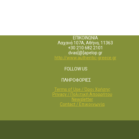
ΕΠΙΚΟΙΝΩΝΙΑ
Λαχανά 107Α, Αθήνα, 11363
+30 210 682 2101
dvas[@]apelop.gr
http://www.authentic-greece.gr
FOLLOW US
ΠΛΗΡΟΦΟΡΙΕΣ
Terms of Use / Όροι Χρήσης
Privacy / Πολιτική Απορρήτου
Newsletter
Contact / Επικοινωνία