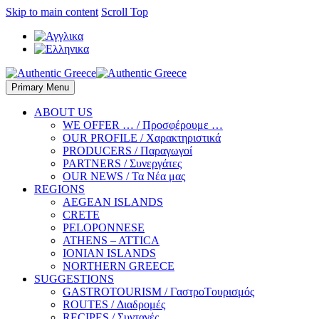
Skip to main content
Scroll Top
Primary Menu
ABOUT US
WE OFFER … / Προσφέρουμε …
OUR PROFILE / Χαρακτηριστικά
PRODUCERS / Παραγωγοί
PARTNERS / Συνεργάτες
OUR NEWS / Τα Νέα μας
REGIONS
AEGEAN ISLANDS
CRETE
PELOPONNESE
ATHENS – ATTICA
IONIAN ISLANDS
NORTHERN GREECE
SUGGESTIONS
GASTROTOURISM / ΓαστροTουρισμός
ROUTES / Διαδρομές
RECIPES / Συνταγές