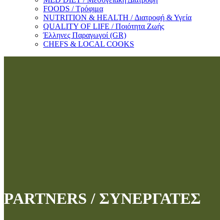
FOODS / Τρόφιμα
NUTRITION & HEALTH / Διατροφή & Υγεία
QUALITY OF LIFE / Ποιότητα Ζωής
Έλληνες Παραγωγοί (GR)
CHEFS & LOCAL COOKS
PARTNERS / ΣΥΝΕΡΓΑΤΕΣ